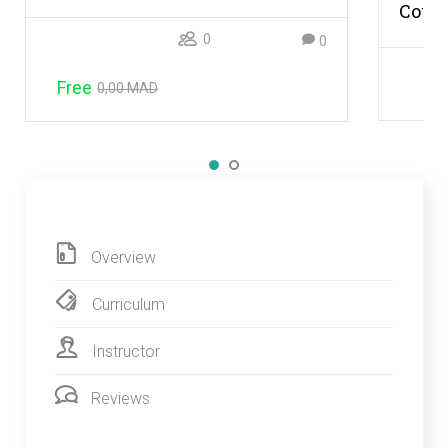
Cour
0
0
Free
0,00 MAD
Overview
Curriculum
Instructor
Reviews