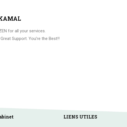
 KAMAL
N for all your services.
, Great Support. You’re the Best!!
abinet
LIENS UTILES