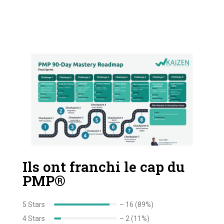
Ils ont franchi le cap du
PMP®
5 Stars
–
16 (89%)
4 Stars
–
2 (11%)