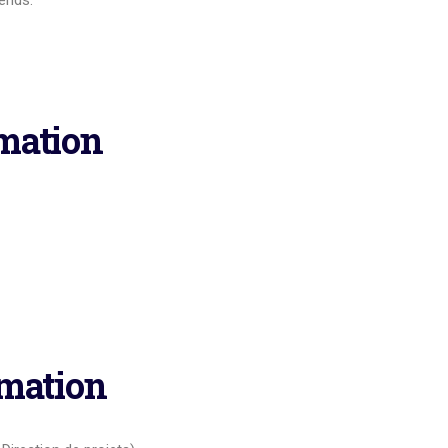
ends.
rmation
rmation