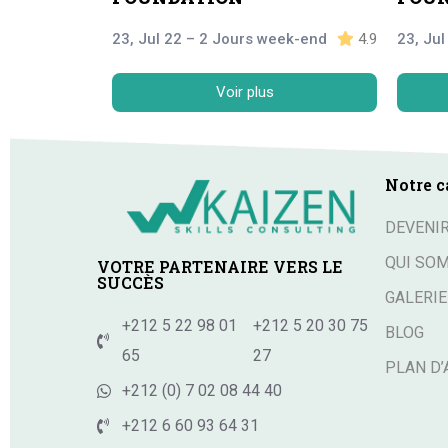
23, Jul 22 – 2 Jours week-end
4.9
23, Ju
Voir plus
Notre c
DEVENI
QUI SO
VOTRE PARTENAIRE VERS LE
SUCCÈS
GALERIE
+212 5 22 98 01
+212 5 20 30 75
BLOG
65
27
PLAN D’
+212 (0) 7 02 08 44 40
+212 6 60 93 64 31