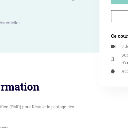
ésentielles
Ce cou
2 J
Su
d'a
At
ormation
ice (PMO) pour Réussir le pilotage des