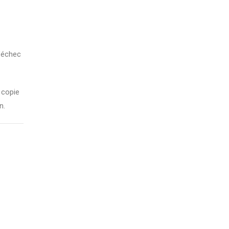
d’échec
 copie
n.