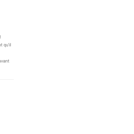
t
 qu’il
avant