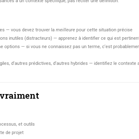
nces à un contexte spécifique, pas réciter une définition.
tes — vous devez trouver la
meilleure
pour cette situation précise
s inutiles (distracteurs) — apprenez à identifier ce qui est pertinen
 options — si vous ne connaissez pas un terme, c’est probablement
iles, d’autres prédictives, d’autres hybrides — identifiez le contexte 
e vraiment
cessus, et outils
xte de projet