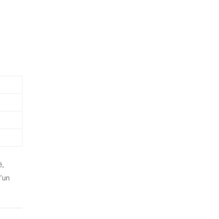
é,
’un