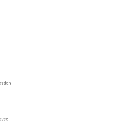
s
estion
 avec