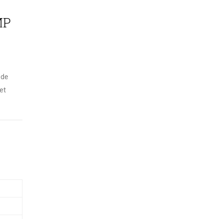
MP
 de
et