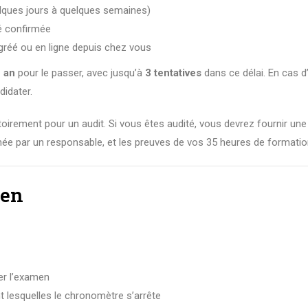
uelques jours à quelques semaines)
té confirmée
gréé ou en ligne depuis chez vous
 an
pour le passer, avec jusqu’à
3 tentatives
dans ce délai. En cas 
didater.
oirement pour un audit. Si vous êtes audité, vous devrez fournir une
gnée par un responsable, et les preuves de vos 35 heures de formatio
men
er l’examen
 lesquelles le chronomètre s’arrête