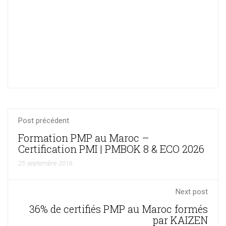
Tel
CON
Ingé
MYP
de
et
l'Ec
Dire
Moh
de
des
IP2S
ingé
Post précédent
Formation PMP au Maroc –
Certification PMI | PMBOK 8 & ECO 2026
25 septembre 2016
Next post
36% de certifiés PMP au Maroc formés
par KAIZEN