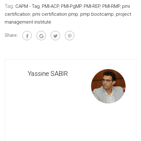
Tag:
CAPM - Tag
,
PMI-ACP
,
PMI-PgMP
,
PMI-REP
,
PMI-RMP
,
pmi
certification
,
pmi certification pmp
,
pmp bootcamp
,
project
management institute
Share:
Yassine SABIR
Cons
For
en
Man
de
Cof
proj
de
et
KAI
rés
SKI