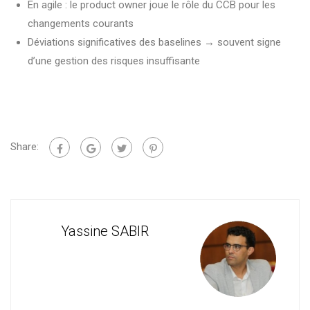
En agile : le product owner joue le rôle du CCB pour les
changements courants
Déviations significatives des baselines → souvent signe
d’une gestion des risques insuffisante
Share:
Yassine SABIR
Cons
For
en
Man
de