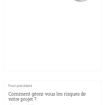
de
Cof
proj
de
et
KAI
rés
SKI
Tel
CON
Ingé
MYP
de
et
l'Ec
Dire
Moh
de
des
IP2S
ingé
Post précédent
Comment gérez-vous les risques de
votre projet ?